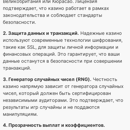
Великобритания или Кюрасао. Лицензия
подтверждает, что казино работает в рамках
законодательства и соблюдает стандарты
безопасности.
2. Защита данных и транзакций.
Надежные казино
используют современные технологии шифрования,
такие как SSL, для защиты личной информации и
финансовых операций. Это гарантирует, что ваши
данные останутся в безопасности при совершении
транзакций.
3. Генератор случайных чисел (RNG).
Честность
казино напрямую зависит от генератора случайных
чисел, который должен быть сертифицирован
независимыми аудиторами. Это подтверждает, что
результаты игр случайны и не поддаются
манипуляциям.
4. Прозрачность выплат и коэффициентов.