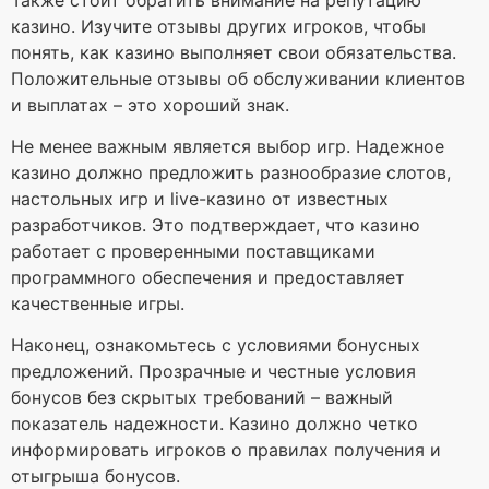
казино. Изучите отзывы других игроков, чтобы
понять, как казино выполняет свои обязательства.
Положительные отзывы об обслуживании клиентов
и выплатах – это хороший знак.
Не менее важным является выбор игр. Надежное
казино должно предложить разнообразие слотов,
настольных игр и live-казино от известных
разработчиков. Это подтверждает, что казино
работает с проверенными поставщиками
программного обеспечения и предоставляет
качественные игры.
Наконец, ознакомьтесь с условиями бонусных
предложений. Прозрачные и честные условия
бонусов без скрытых требований – важный
показатель надежности. Казино должно четко
информировать игроков о правилах получения и
отыгрыша бонусов.