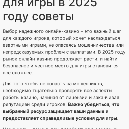
для игры в 2025
году советы
Выбор надежного онлайн-казино – это важный шаг
для каждого игрока, который хочет наслаждаться
азартными играми, не опасаясь мошенничества или
непредсказуемых проблем с выплатами. В 2025 году
рынок онлайн-казино продолжает расти, и найти
безопасное и честное место для игры становится
все сложнее.
Для того чтобы не попасть на мошенников,
необходимо тщательно проверять все аспекты
работы казино, начиная от лицензии и заканчивая
репутацией среди игроков.
Важно убедиться, что
выбранный ресурс защищает ваши данные и
предоставляет справедливые условия для игры.