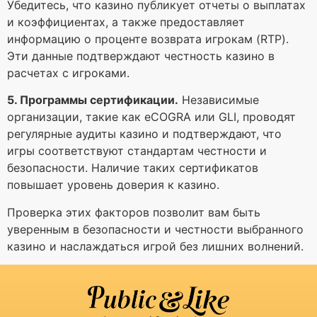
Убедитесь, что казино публикует отчеты о выплатах
и коэффициентах, а также предоставляет
информацию о проценте возврата игрокам (RTP).
Эти данные подтверждают честность казино в
расчетах с игроками.
5. Программы сертификации.
Независимые
организации, такие как eCOGRA или GLI, проводят
регулярные аудиты казино и подтверждают, что
игры соответствуют стандартам честности и
безопасности. Наличие таких сертификатов
повышает уровень доверия к казино.
Проверка этих факторов позволит вам быть
уверенным в безопасности и честности выбранного
казино и наслаждаться игрой без лишних волнений.