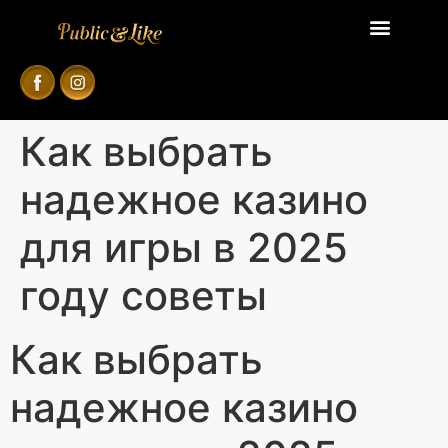
Как выбрать
надежное казино
для игры в 2025
году советы
Как выбрать
надежное казино