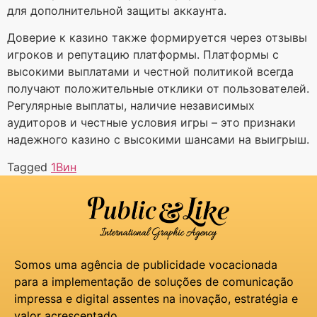
для дополнительной защиты аккаунта.
Доверие к казино также формируется через отзывы
игроков и репутацию платформы. Платформы с
высокими выплатами и честной политикой всегда
получают положительные отклики от пользователей.
Регулярные выплаты, наличие независимых
аудиторов и честные условия игры – это признаки
надежного казино с высокими шансами на выигрыш.
Tagged
1Вин
Somos uma agência de publicidade vocacionada
para a implementação de soluções de comunicação
impressa e digital assentes na inovação, estratégia e
valor acrescentado.