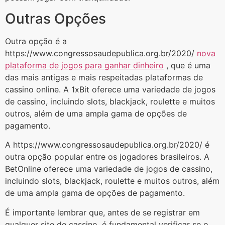
Outras Opções
Outra opção é a
https://www.congressosaudepublica.org.br/2020/
nova
plataforma de jogos para ganhar dinheiro
, que é uma
das mais antigas e mais respeitadas plataformas de
cassino online. A 1xBit oferece uma variedade de jogos
de cassino, incluindo slots, blackjack, roulette e muitos
outros, além de uma ampla gama de opções de
pagamento.
A https://www.congressosaudepublica.org.br/2020/ é
outra opção popular entre os jogadores brasileiros. A
BetOnline oferece uma variedade de jogos de cassino,
incluindo slots, blackjack, roulette e muitos outros, além
de uma ampla gama de opções de pagamento.
É importante lembrar que, antes de se registrar em
qualquer site de cassino, é fundamental verificar se o