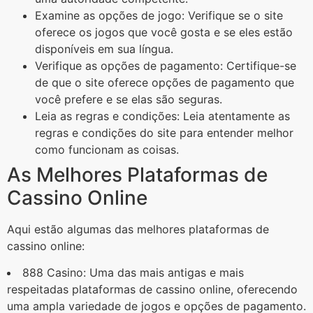
Examine as opções de jogo: Verifique se o site
oferece os jogos que você gosta e se eles estão
disponíveis em sua língua.
Verifique as opções de pagamento: Certifique-se
de que o site oferece opções de pagamento que
você prefere e se elas são seguras.
Leia as regras e condições: Leia atentamente as
regras e condições do site para entender melhor
como funcionam as coisas.
As Melhores Plataformas de
Cassino Online
Aqui estão algumas das melhores plataformas de
cassino online:
888 Casino: Uma das mais antigas e mais
respeitadas plataformas de cassino online, oferecendo
uma ampla variedade de jogos e opções de pagamento.