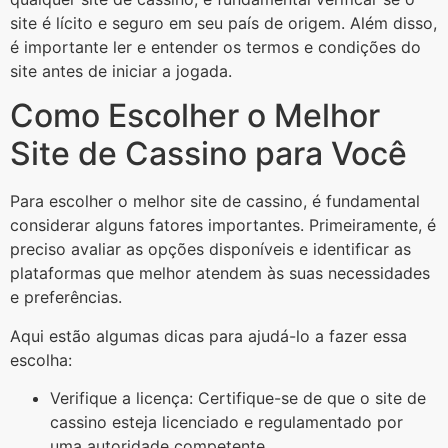
site é lícito e seguro em seu país de origem. Além disso,
é importante ler e entender os termos e condições do
site antes de iniciar a jogada.
Como Escolher o Melhor
Site de Cassino para Você
Para escolher o melhor site de cassino, é fundamental
considerar alguns fatores importantes. Primeiramente, é
preciso avaliar as opções disponíveis e identificar as
plataformas que melhor atendem às suas necessidades
e preferências.
Aqui estão algumas dicas para ajudá-lo a fazer essa
escolha:
Verifique a licença: Certifique-se de que o site de
cassino esteja licenciado e regulamentado por
uma autoridade competente.