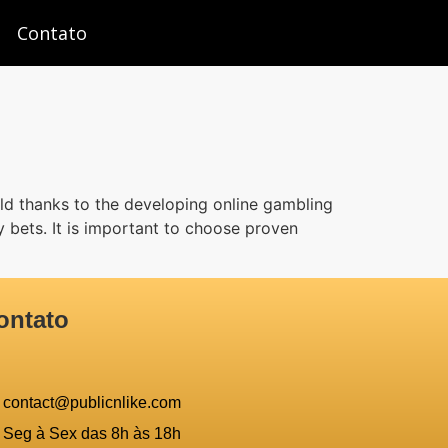
Contato
rld thanks to the developing online gambling
 bets. It is important to choose proven
ontato
contact@publicnlike.com
Seg à Sex das 8h às 18h